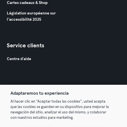
Cartes cadeaux & Shop
Législation européenne sur
l’accessibilité 2025
Service clients
Centre d'aide
Adaptaremos tu experiencia
© 2026 Urban Sports Group GmbH. All rights reserved.
Al hacer clic en “Aceptar todas las cookies”, usted acepta
Conditions générales
Politique de confidentialité
que las cookies se guarden en su dispositivo para mejorar la
navegación del sitio, analizar el uso del mismo, y colaborar
Mentions légales
Résilier les contrats ici
con nuestros estudios para marketing.