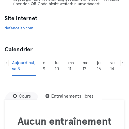
über den QR Code bleibt weiterhin unverändert.
Site Internet
defencelab.com
Calendrier
Aujourd’hui,
di
lu
ma
me
je
ve
sa 8
9
10
11
12
13
14
Cours
Entraînements libres
Aucun entraînement