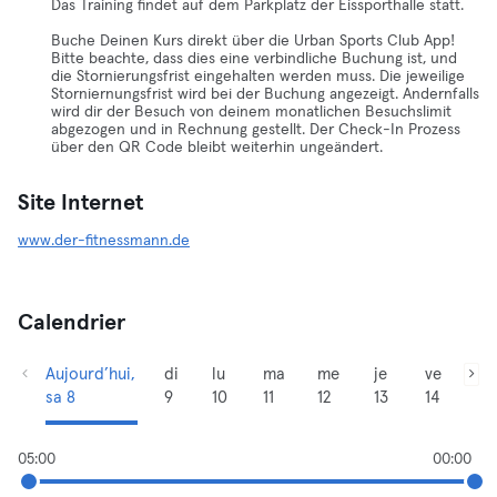
Das Training findet auf dem Parkplatz der Eissporthalle statt.
Buche Deinen Kurs direkt über die Urban Sports Club App!
Bitte beachte, dass dies eine verbindliche Buchung ist, und
die Stornierungsfrist eingehalten werden muss. Die jeweilige
Storniernungsfrist wird bei der Buchung angezeigt. Andernfalls
wird dir der Besuch von deinem monatlichen Besuchslimit
abgezogen und in Rechnung gestellt. Der Check-In Prozess
über den QR Code bleibt weiterhin ungeändert.
Site Internet
www.der-fitnessmann.de
Calendrier
Aujourd’hui,
di
lu
ma
me
je
ve
sa 8
9
10
11
12
13
14
05:00
00:00