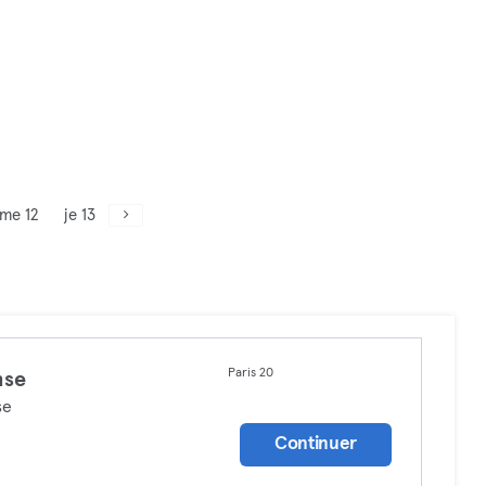
me 12
je 13
Paris 20
nse
se
Continuer