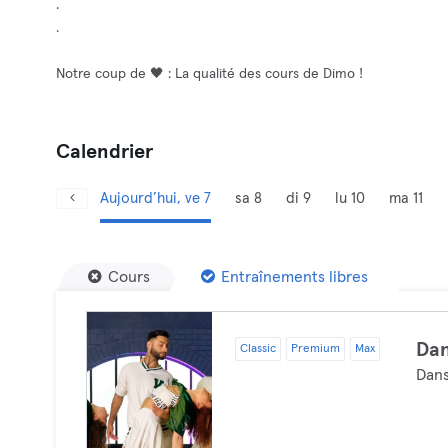
.
.
Notre coup de 🖤 : La qualité des cours de Dimo !
Calendrier
Aujourd’hui, ve 7
sa 8
di 9
lu 10
ma 11
Cours
Entraînements libres
Da
Classic
Premium
Max
Dan