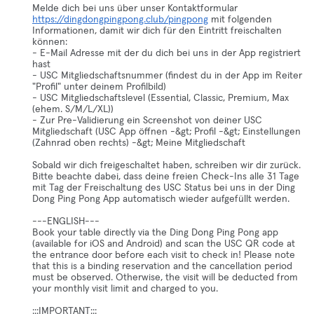
Melde dich bei uns über unser Kontaktformular
https://dingdongpingpong.club/pingpong
mit folgenden
Informationen, damit wir dich für den Eintritt freischalten
können:
- E-Mail Adresse mit der du dich bei uns in der App registriert
hast
- USC Mitgliedschaftsnummer (findest du in der App im Reiter
"Profil" unter deinem Profilbild)
- USC Mitgliedschaftslevel (Essential, Classic, Premium, Max
(ehem. S/M/L/XL))
- Zur Pre-Validierung ein Screenshot von deiner USC
Mitgliedschaft (USC App öffnen -&gt; Profil -&gt; Einstellungen
(Zahnrad oben rechts) -&gt; Meine Mitgliedschaft
Sobald wir dich freigeschaltet haben, schreiben wir dir zurück.
Bitte beachte dabei, dass deine freien Check-Ins alle 31 Tage
mit Tag der Freischaltung des USC Status bei uns in der Ding
Dong Ping Pong App automatisch wieder aufgefüllt werden.
---ENGLISH---
Book your table directly via the Ding Dong Ping Pong app
(available for iOS and Android) and scan the USC QR code at
the entrance door before each visit to check in! Please note
that this is a binding reservation and the cancellation period
must be observed. Otherwise, the visit will be deducted from
your monthly visit limit and charged to you.
:::IMPORTANT:::