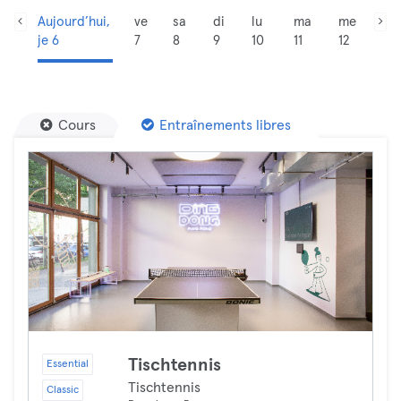
Aujourd’hui,
ve
sa
di
lu
ma
me
je 6
7
8
9
10
11
12
Cours
Entraînements libres
Tischtennis
Essential
Tischtennis
Classic