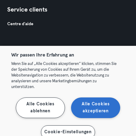
Service clients
Centre d'aide
Wir passen Ihre Erfahrung an
Wenn Sie auf „Alle Cookies akzeptieren“ klicken, stimmen Sie
© 2026 Urban Sports Group GmbH. All rights reserved.
der Speicherung von Cookies auf Ihrem Gerät zu, um die
Conditions générales
Politique de confidentialité
Websitenavigation zu verbessern, die Websitenutzung zu
analysieren und unsere Marketingbemühungen zu
Mentions légales
Résilier les contrats ici
unterstützen.
Se rétracter ici
Alle Cookies
Alle Cookies
ablehnen
akzeptieren
Cookie-Einstellungen