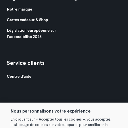
Notre marque
Cartes cadeaux & Shop
Législation européenne sur
l’accessibilité 2025
Service clients
Centre d'aide
Nous personnalisons votre expérience
© 2026 Urban Sports Group GmbH. All rights reserved.
En cliquant sur « Accepter tous les cookies », vous acceptez
Conditions générales
Politique de confidentialité
le stockage de cookies sur votre appareil pour améliorer la