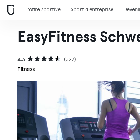
L'offre sportive
Sport d'entreprise
Deveni
EasyFitness Schw
4.3
(322)
Fitness