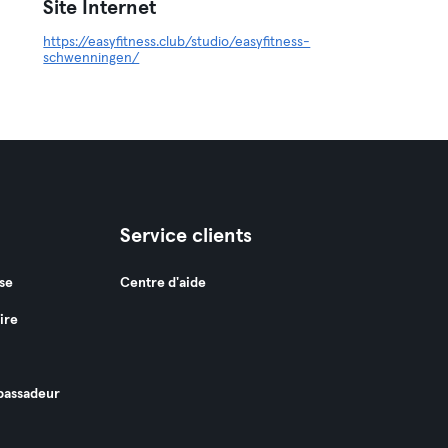
Site Internet
https://easyfitness.club/studio/easyfitness-
schwenningen/
Service clients
se
Centre d'aide
ire
assadeur