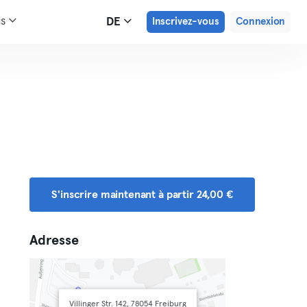
us
DE
Inscrivez-vous
Connexion
S'inscrire maintenant à partir 24,00 €
Adresse
Villinger Str. 142, 78054 Freiburg