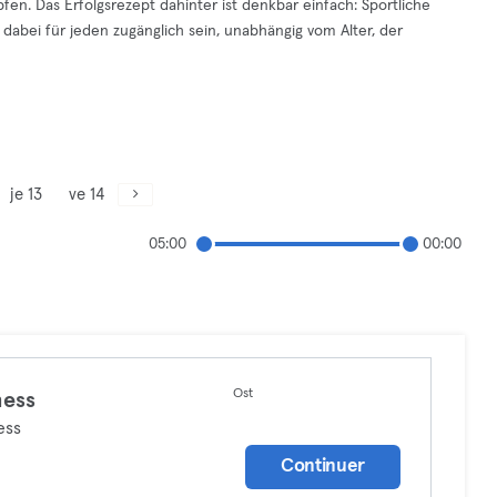
fen. Das Erfolgsrezept dahinter ist denkbar einfach: Sportliche
dabei für jeden zugänglich sein, unabhängig vom Alter, der
je 13
ve 14
05:00
00:00
Ost
ness
ess
Continuer