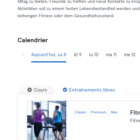
Alltag zu bieten, Freunde zu treffen und neue Kontakte zu knüp
Aktivitäten soll zu einem festen Lebensbestandteil werden und 
bisherigen Fitness oder dem Gesundheitszustand.
Calendrier
Aujourd’hui, sa 8
di 9
lu 10
ma 11
me 12
Cours
Entraînements libres
Fit
Classic
Premium
Max
Fitn