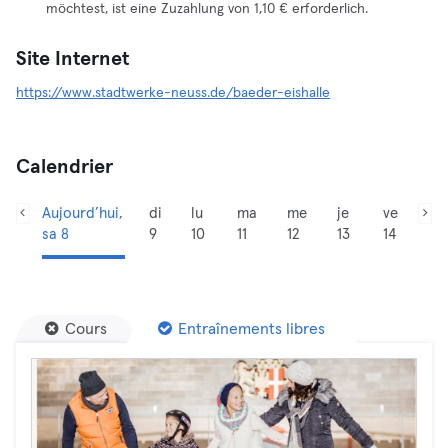
möchtest, ist eine Zuzahlung von 1,10 € erforderlich.
Site Internet
https://www.stadtwerke-neuss.de/baeder-eishalle
Calendrier
Aujourd’hui,
di
lu
ma
me
je
ve
sa 8
9
10
11
12
13
14
Cours
Entraînements libres