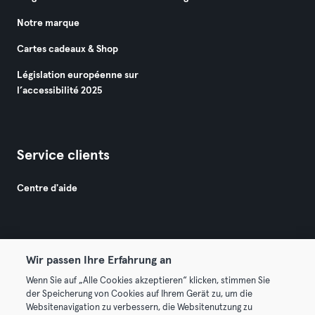
Notre marque
Cartes cadeaux & Shop
Législation européenne sur
l’accessibilité 2025
Service clients
Centre d'aide
Wir passen Ihre Erfahrung an
Wenn Sie auf „Alle Cookies akzeptieren“ klicken, stimmen Sie
© 2026 Urban Sports Group GmbH. All rights reserved.
der Speicherung von Cookies auf Ihrem Gerät zu, um die
Conditions générales
Politique de confidentialité
Websitenavigation zu verbessern, die Websitenutzung zu