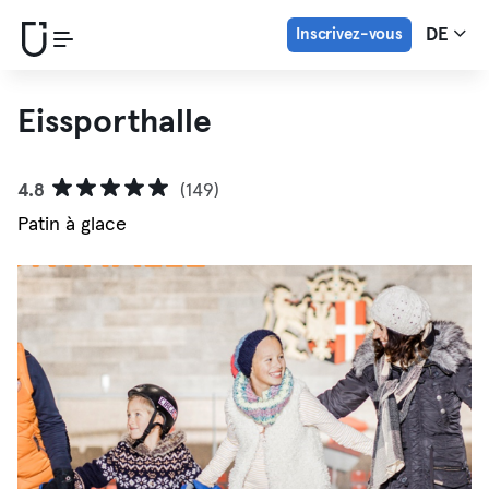
Inscrivez-vous
DE
Eissporthalle
4.8
(149)
Patin à glace