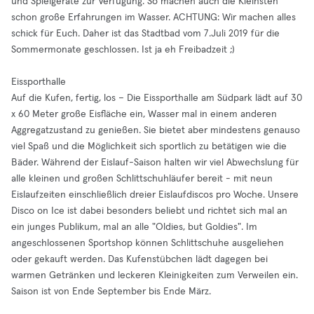
und Spielgeräte zur Verfügung. So machen auch die Kleinsten
schon große Erfahrungen im Wasser. ACHTUNG: Wir machen alles
schick für Euch. Daher ist das Stadtbad vom 7.Juli 2019 für die
Sommermonate geschlossen. Ist ja eh Freibadzeit ;)
Eissporthalle
Auf die Kufen, fertig, los – Die Eissporthalle am Südpark lädt auf 30
x 60 Meter große Eisfläche ein, Wasser mal in einem anderen
Aggregatzustand zu genießen. Sie bietet aber mindestens genauso
viel Spaß und die Möglichkeit sich sportlich zu betätigen wie die
Bäder. Während der Eislauf-Saison halten wir viel Abwechslung für
alle kleinen und großen Schlittschuhläufer bereit - mit neun
Eislaufzeiten einschließlich dreier Eislaufdiscos pro Woche. Unsere
Disco on Ice ist dabei besonders beliebt und richtet sich mal an
ein junges Publikum, mal an alle "Oldies, but Goldies". Im
angeschlossenen Sportshop können Schlittschuhe ausgeliehen
oder gekauft werden. Das Kufenstübchen lädt dagegen bei
warmen Getränken und leckeren Kleinigkeiten zum Verweilen ein.
Saison ist von Ende September bis Ende März.