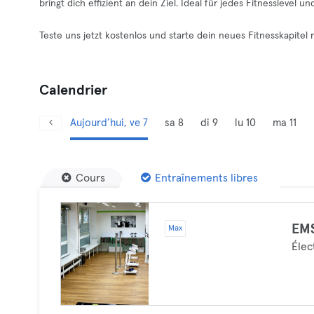
bringt dich effizient an dein Ziel. Ideal für jedes Fitnesslevel
Teste uns jetzt kostenlos und starte dein neues Fitnesskapitel 
Calendrier
Aujourd’hui, ve 7
sa 8
di 9
lu 10
ma 11
Cours
Entraînements libres
EM
Max
Élec