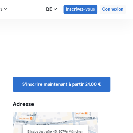
us
DE
Inscrivez-vous
Connexion
S'inscrire maintenant à partir 24,00 €
Adresse
Elisabethstraße 45, 80796 München