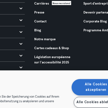
Carrières
Sport d'entrepri
Nous recrutons!
Presse
Devenir partena
Contact
Corporate Blog
Blog
Programme Amb
Notre marque
Cartes cadeaux & Shop
Législation européenne
sur l’accessibilité 2025
Alle Cookies
akzeptieren
n Sie der Speicherung von Cookies auf Ihrem
ebsitenutzung zu analysieren und unsere
Alle Cookies abl
énérales
Politique de confidentialité
Mentions légales