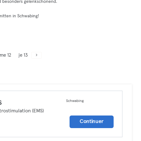
 und besonders gelenkschonend.
mitten in Schwabing!
me 12
je 13
Schwabing
S
trostimulation (EMS)
Continuer