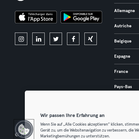
Allemagne
Autriche
Belgique
Espagne
France
Pays-Bas
Portugal
Wir passen Ihre Erfahrung an
Wenn Sie auf „Alle Cookies akzeptieren“ klicken, stimme
Gerät zu, um die Websitenavigation zu verbessern, die W
© 2026 Urban Sports Group GmbH. All rights reserved.
Conditions g
Marketingbemühungen zu unterstützen.