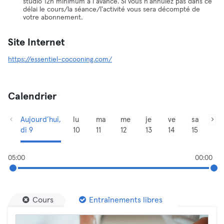
studio 12h minimum à l’avance. Si vous n'annulez pas dans ce
délai le cours/la séance/l'activité vous sera décompté de
votre abonnement.
Site Internet
https://essentiel-cocooning.com/
Calendrier
Aujourd’hui,
lu
ma
me
je
ve
sa
di 9
10
11
12
13
14
15
05:00
00:00
Cours
Entraînements libres