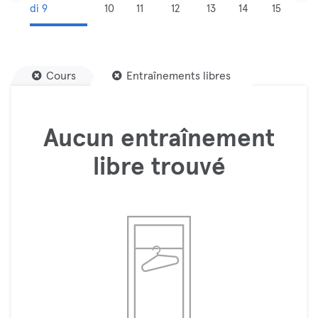
di 9
10
11
12
13
14
15
Cours
Entraînements libres
Aucun entraînement
libre trouvé