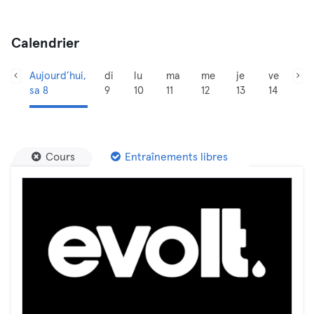
Calendrier
Aujourd’hui,
di
lu
ma
me
je
ve
sa 8
9
10
11
12
13
14
Cours
Entraînements libres