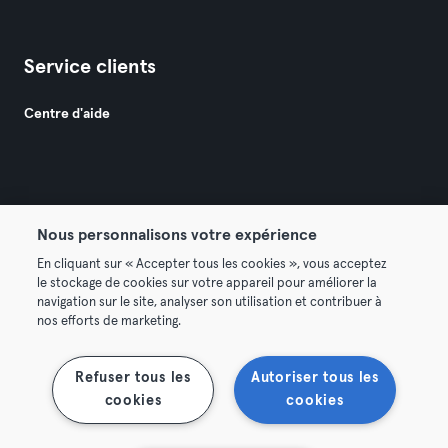
Service clients
Centre d'aide
Nous personnalisons votre expérience
© 2026 Urban Sports Group GmbH. All rights reserved.
En cliquant sur « Accepter tous les cookies », vous acceptez
Conditions générales
Politique de confidentialité
le stockage de cookies sur votre appareil pour améliorer la
navigation sur le site, analyser son utilisation et contribuer à
Mentions légales
Résilier les contrats ici
nos efforts de marketing.
Se rétracter ici
Refuser tous les
Autoriser tous les
cookies
cookies