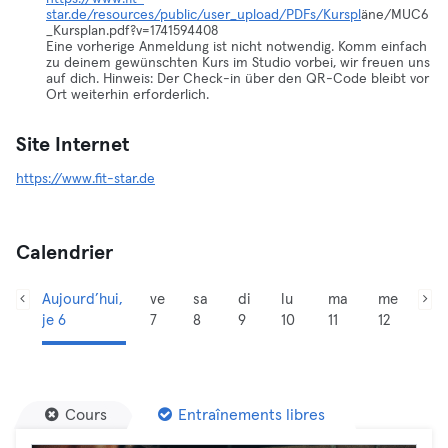
star.de/resources/public/user_upload/PDFs/Kurspl
äne/MUC6
_Kursplan.pdf?v=1741594408
Eine vorherige Anmeldung ist nicht notwendig. Komm einfach
zu deinem gewünschten Kurs im Studio vorbei, wir freuen uns
auf dich. Hinweis: Der Check-in über den QR-Code bleibt vor
Ort weiterhin erforderlich.
Site Internet
https://www.fit-star.de
Calendrier
Aujourd’hui,
ve
sa
di
lu
ma
me
je 6
7
8
9
10
11
12
Cours
Entraînements libres