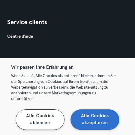
Service clients
Centre d'aide
Wir passen Ihre Erfahrung an
Wenn Sie auf „Alle Cookies akzeptieren“ klicken, stimmen Sie
© 2026 Urban Sports Group GmbH. All rights reserved.
der Speicherung von Cookies auf Ihrem Gerät zu, um die
Conditions générales
Politique de confidentialité
Websitenavigation zu verbessern, die Websitenutzung zu
analysieren und unsere Marketingbemühungen zu
Mentions légales
Résilier les contrats ici
unterstützen.
Se rétracter ici
Alle Cookies
Alle Cookies
ablehnen
akzeptieren