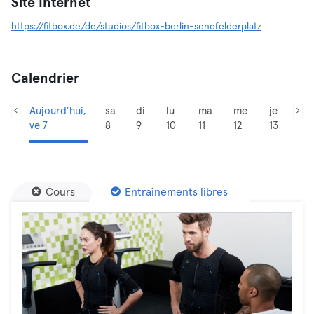
Site Internet
https://fitbox.de/de/studios/fitbox-berlin-senefelderplatz
Calendrier
Aujourd’hui,
sa
di
lu
ma
me
je
ve 7
8
9
10
11
12
13
Cours
Entraînements libres