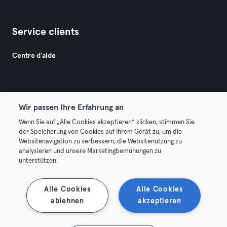
Service clients
Centre d'aide
Wir passen Ihre Erfahrung an
Wenn Sie auf „Alle Cookies akzeptieren“ klicken, stimmen Sie
© 2026 Urban Sports Group GmbH. All rights reserved.
der Speicherung von Cookies auf Ihrem Gerät zu, um die
Conditions générales
Politique de confidentialité
Websitenavigation zu verbessern, die Websitenutzung zu
analysieren und unsere Marketingbemühungen zu
Mentions légales
Résilier les contrats ici
unterstützen.
Se rétracter ici
Alle Cookies
Alle Cookies
ablehnen
akzeptieren