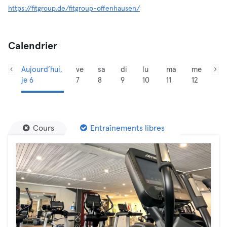
https://fitgroup.de/fitgroup-offenhausen/
Calendrier
Aujourd’hui,
ve
sa
di
lu
ma
me
je 6
7
8
9
10
11
12
Cours
Entraînements libres