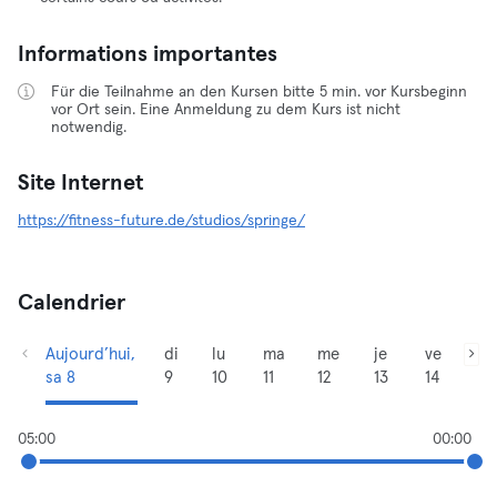
Informations importantes
Für die Teilnahme an den Kursen bitte 5 min. vor Kursbeginn
vor Ort sein. Eine Anmeldung zu dem Kurs ist nicht
notwendig.
Site Internet
https://fitness-future.de/studios/springe/
Calendrier
Aujourd’hui,
di
lu
ma
me
je
ve
sa 8
9
10
11
12
13
14
05:00
00:00