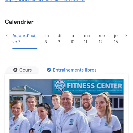
https://www.fitnesscenter-vitalinn-berlin.de
Calendrier
Aujourd’hui,
sa
di
lu
ma
me
je
ve 7
8
9
10
11
12
13
Cours
Entraînements libres