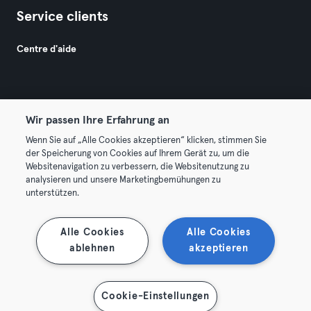
Service clients
Centre d'aide
Wir passen Ihre Erfahrung an
Wenn Sie auf „Alle Cookies akzeptieren“ klicken, stimmen Sie
© 2026 Urban Sports Group GmbH. All rights reserved.
der Speicherung von Cookies auf Ihrem Gerät zu, um die
Conditions générales
Politique de confidentialité
Websitenavigation zu verbessern, die Websitenutzung zu
analysieren und unsere Marketingbemühungen zu
Mentions légales
Résilier les contrats ici
unterstützen.
Se rétracter ici
Alle Cookies
Alle Cookies
ablehnen
akzeptieren
Cookie-Einstellungen