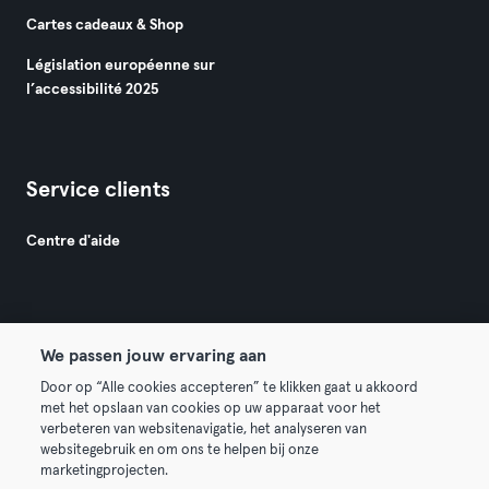
Cartes cadeaux & Shop
Législation européenne sur
l’accessibilité 2025
Service clients
Centre d'aide
We passen jouw ervaring aan
© 2026 Urban Sports Group GmbH. All rights reserved.
Door op “Alle cookies accepteren” te klikken gaat u akkoord
met het opslaan van cookies op uw apparaat voor het
Conditions générales
Politique de confidentialité
verbeteren van websitenavigatie, het analyseren van
websitegebruik en om ons te helpen bij onze
Mentions légales
Résilier les contrats ici
marketingprojecten.