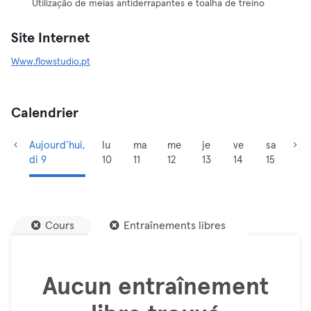
Utilização de meias antiderrapantes e toalha de treino
Site Internet
Www.flowstudio.pt
Calendrier
Aujourd’hui,
lu
ma
me
je
ve
sa
di 9
10
11
12
13
14
15
Cours
Entraînements libres
Aucun entraînement