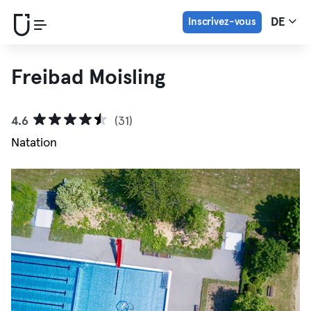
Inscrivez-vous
DE
Freibad Moisling
4.6
(31)
Natation