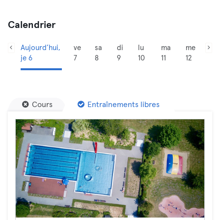
Calendrier
Aujourd’hui,
ve
sa
di
lu
ma
me
je 6
7
8
9
10
11
12
Cours
Entraînements libres