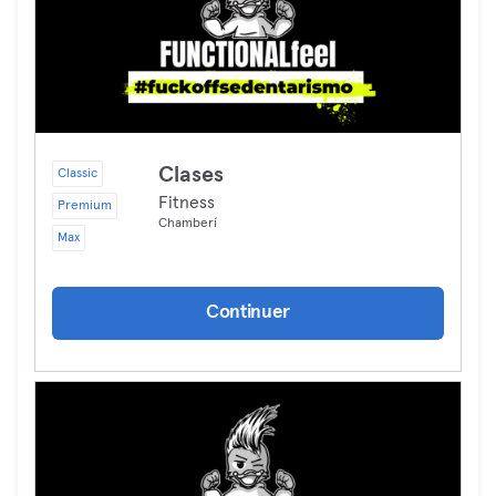
Clases
Classic
Fitness
Premium
Chamberí
Max
Continuer