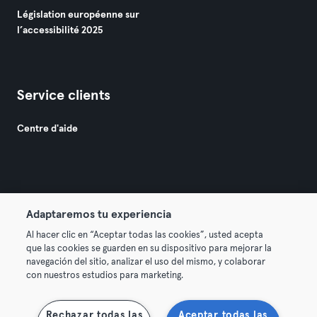
Législation européenne sur
l’accessibilité 2025
Service clients
Centre d'aide
Adaptaremos tu experiencia
© 2026 Urban Sports Group GmbH. All rights reserved.
Al hacer clic en “Aceptar todas las cookies”, usted acepta
Conditions générales
Politique de confidentialité
que las cookies se guarden en su dispositivo para mejorar la
navegación del sitio, analizar el uso del mismo, y colaborar
Mentions légales
Résilier les contrats ici
con nuestros estudios para marketing.
Se rétracter ici
Rechazar todas las
Aceptar todas las