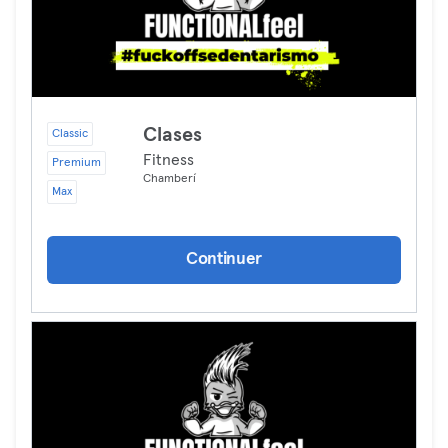
Clases
Classic
Fitness
Premium
Chamberí
Max
Continuer