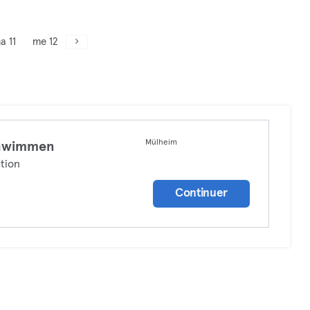
a 11
me 12
Mülheim
hwimmen
tion
Continuer