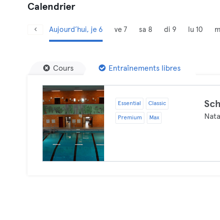
Calendrier
Aujourd’hui, je 6
ve 7
sa 8
di 9
lu 10
m
Cours
Entraînements libres
Sc
Essential
Classic
Nata
Premium
Max