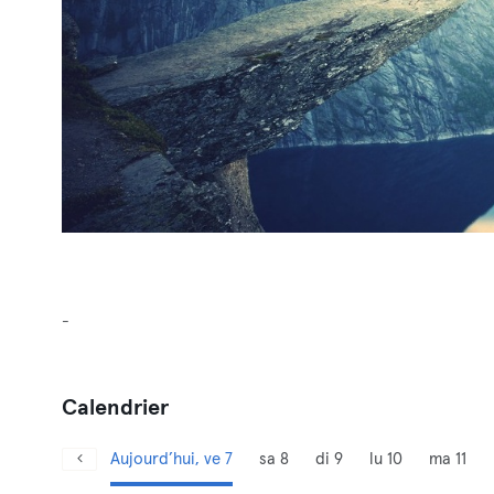
-
Calendrier
Aujourd’hui, ve 7
sa 8
di 9
lu 10
ma 11