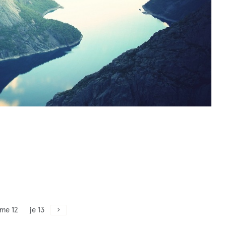
me 12
je 13