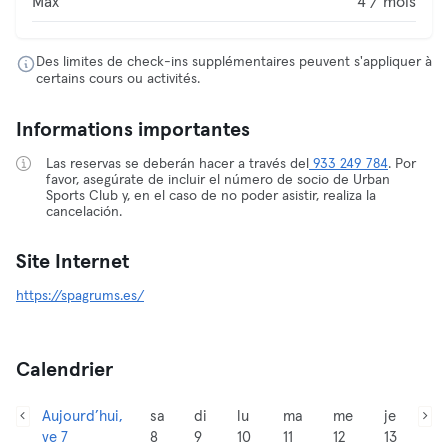
Max
4 / mois
Des limites de check-ins supplémentaires peuvent s'appliquer à
certains cours ou activités.
Informations importantes
Las reservas se deberán hacer a través del
933 249 784
. Por
favor, asegúrate de incluir el número de socio de Urban
Sports Club y, en el caso de no poder asistir, realiza la
cancelación.
Site Internet
https://spagrums.es/
Calendrier
Aujourd’hui,
sa
di
lu
ma
me
je
ve 7
8
9
10
11
12
13