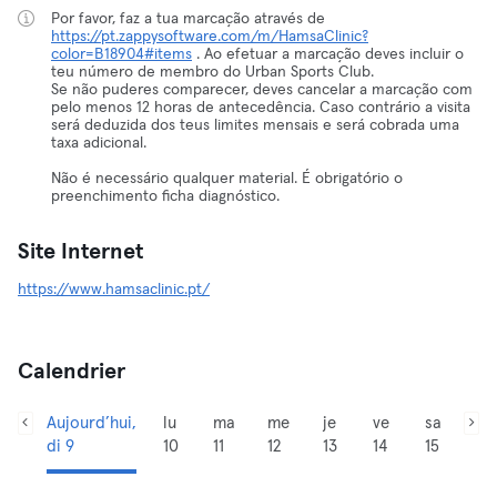
Por favor, faz a tua marcação através de
https://pt.zappysoftware.com/m/HamsaClinic?
color=B18904#items
. Ao efetuar a marcação deves incluir o
teu número de membro do Urban Sports Club.
Se não puderes comparecer, deves cancelar a marcação com
pelo menos 12 horas de antecedência. Caso contrário a visita
será deduzida dos teus limites mensais e será cobrada uma
taxa adicional.
Não é necessário qualquer material. É obrigatório o
preenchimento ficha diagnóstico.
Site Internet
https://www.hamsaclinic.pt/
Calendrier
Aujourd’hui,
lu
ma
me
je
ve
sa
di 9
10
11
12
13
14
15