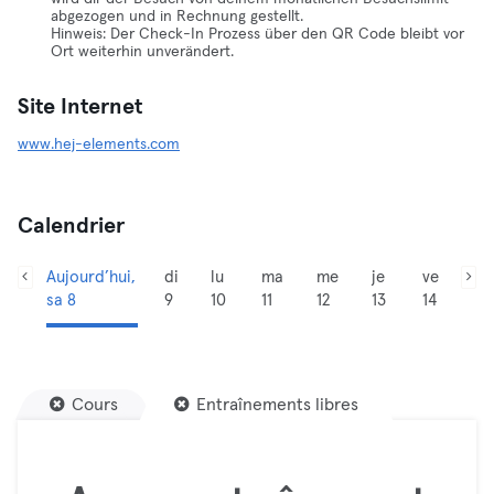
abgezogen und in Rechnung gestellt.
Hinweis: Der Check-In Prozess über den QR Code bleibt vor
Ort weiterhin unverändert.
Site Internet
www.hej-elements.com
Calendrier
Aujourd’hui,
di
lu
ma
me
je
ve
sa 8
9
10
11
12
13
14
Cours
Entraînements libres