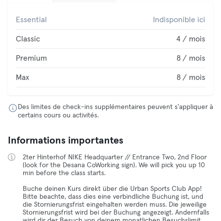
Essential
Indisponible ici
Classic
4 / mois
Premium
8 / mois
Max
8 / mois
Des limites de check-ins supplémentaires peuvent s'appliquer à
certains cours ou activités.
Informations importantes
2ter Hinterhof NIKE Headquarter // Entrance Two, 2nd Floor
(look for the Desana CoWorking sign). We will pick you up 10
min before the class starts.
Buche deinen Kurs direkt über die Urban Sports Club App!
Bitte beachte, dass dies eine verbindliche Buchung ist, und
die Stornierungsfrist eingehalten werden muss. Die jeweilige
Stornierungsfrist wird bei der Buchung angezeigt. Andernfalls
wird dir der Besuch von deinem monatlichen Besuchslimit