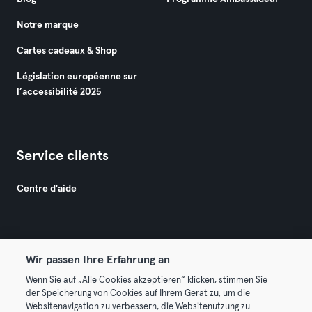
Notre marque
Cartes cadeaux & Shop
Législation européenne sur
l’accessibilité 2025
Service clients
Centre d'aide
Wir passen Ihre Erfahrung an
Wenn Sie auf „Alle Cookies akzeptieren“ klicken, stimmen Sie
© 2026 Urban Sports Group GmbH. All rights reserved.
der Speicherung von Cookies auf Ihrem Gerät zu, um die
Conditions générales
Politique de confidentialité
Websitenavigation zu verbessern, die Websitenutzung zu