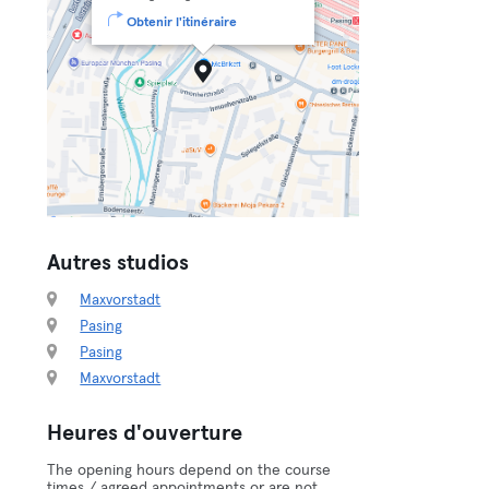
Obtenir l'itinéraire
Autres studios
Maxvorstadt
Pasing
Pasing
Maxvorstadt
Heures d'ouverture
The opening hours depend on the course
times / agreed appointments or are not