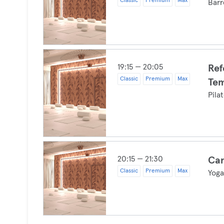
Classic
Premium
Max
Barr
19:15 — 20:05
Ref
Classic
Premium
Max
Tem
Pila
20:15 — 21:30
Can
Classic
Premium
Max
Yog