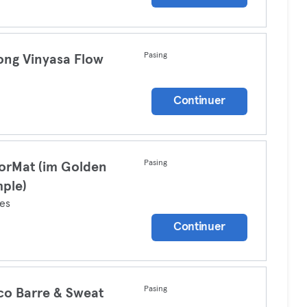
Pasing
ong Vinyasa Flow
a
Continuer
Pasing
orMat (im Golden
ple)
tes
Continuer
Pasing
co Barre & Sweat