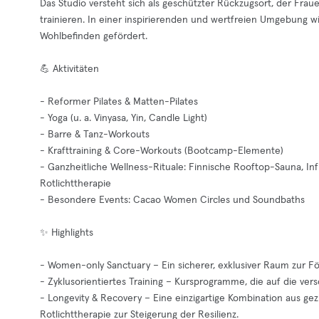
Das Studio versteht sich als geschützter Rückzugsort, der Frau
trainieren. In einer inspirierenden und wertfreien Umgebung
Wohlbefinden gefördert.
💪 Aktivitäten
- Reformer Pilates & Matten-Pilates
- Yoga (u. a. Vinyasa, Yin, Candle Light)
- Barre & Tanz-Workouts
- Krafttraining & Core-Workouts (Bootcamp-Elemente)
- Ganzheitliche Wellness-Rituale: Finnische Rooftop-Sauna, In
Rotlichttherapie
- Besondere Events: Cacao Women Circles und Soundbaths
✨ Highlights
- Women-only Sanctuary – Ein sicherer, exklusiver Raum zur 
- Zyklusorientiertes Training – Kursprogramme, die auf die v
- Longevity & Recovery – Eine einzigartige Kombination aus g
Rotlichttherapie zur Steigerung der Resilienz.