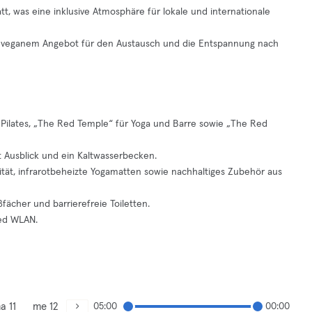
tt, was eine inklusive Atmosphäre für lokale und internationale
d veganem Angebot für den Austausch und die Entspannung nach
 Pilates, „The Red Temple“ für Yoga und Barre sowie „The Red
t Ausblick und ein Kaltwasserbecken.
ät, infrarotbeheizte Yogamatten sowie nachhaltiges Zubehör aus
fächer und barrierefreie Toiletten.
eed WLAN.
a 11
me 12
05:00
00:00