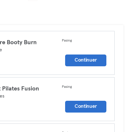
Pasing
re Booty Burn
e
Continuer
Pasing
 Pilates Fusion
tes
Continuer