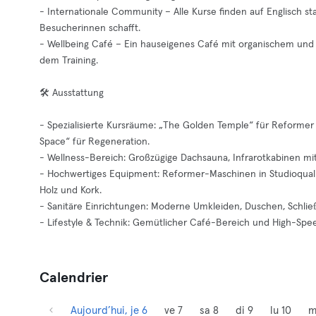
- Internationale Community – Alle Kurse finden auf Englisch sta
Besucherinnen schafft.
- Wellbeing Café – Ein hauseigenes Café mit organischem un
dem Training.
🛠️ Ausstattung
- Spezialisierte Kursräume: „The Golden Temple“ für Reformer
Space“ für Regeneration.
- Wellness-Bereich: Großzügige Dachsauna, Infrarotkabinen mi
- Hochwertiges Equipment: Reformer-Maschinen in Studioqualit
Holz und Kork.
- Sanitäre Einrichtungen: Moderne Umkleiden, Duschen, Schließ
- Lifestyle & Technik: Gemütlicher Café-Bereich und High-Sp
Calendrier
Aujourd’hui, je 6
ve 7
sa 8
di 9
lu 10
m