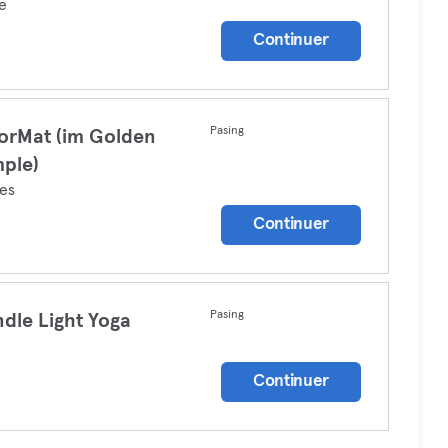
e
Continuer
Pasing
orMat (im Golden
ple)
tes
Continuer
Pasing
dle Light Yoga
a
Continuer