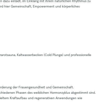
en dazu einlädt, im Einklang mit ihrem natürlichen Rhythmus zu
 wird hier Gemeinschaft, Empowerment und körperliches
frarotsauna, Kaltwasserbecken (Cold Plunge) und professionelle
Förderung der Frauengesundheit und Gemeinschaft.
erschiedenen Phasen des weiblichen Hormonzyklus abgestimmt sind.
ezieltem Kraftaufbau und regenerativen Anwendungen wie