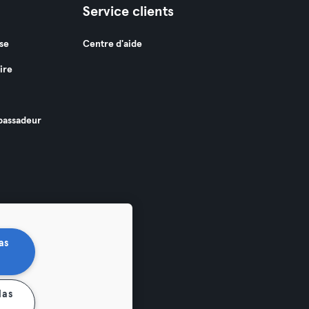
Service clients
se
Centre d'aide
ire
assadeur
as
las