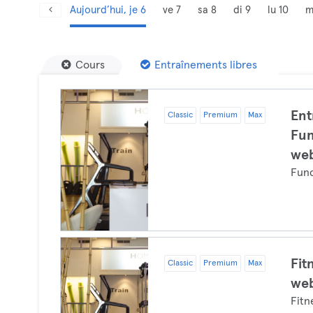
Aujourd’hui, je 6
ve 7
sa 8
di 9
lu 10
m
Cours
Entraînements libres
Ent
Classic
Premium
Max
Fun
web
Func
Fit
Classic
Premium
Max
web
Fitn