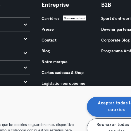
s
Entreprise
B2B
Carrières
Sport d'entrepri
Nous recrutons!
Presse
Devenir partena
Contact
Corporate Blog
Blog
Programme Amb
Notre marque
Cartes cadeaux & Shop
Législation européenne
sur l’accessibilité 2025
Aceptar todas l
cookies
Rechazar todas 
a que las cookies se guarden en su dispositivo
mismo, y colaborar con nuestros estudios para