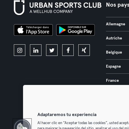
Nos pay
Allemagne
Autriche
Belgique
Espagne
France
Pays-Bas
Portugal
Adaptaremos tu experiencia
Al hacer clic en “Aceptar todas las cookies”, usted acept
para mejorar la navegación del sitio, analizar el uso del 