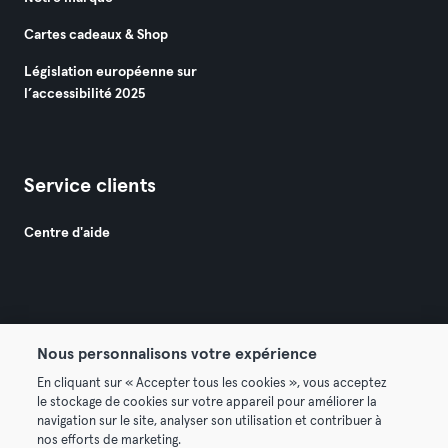
Cartes cadeaux & Shop
Législation européenne sur
l’accessibilité 2025
Service clients
Centre d'aide
Nous personnalisons votre expérience
© 2026 Urban Sports Group GmbH. All rights reserved.
En cliquant sur « Accepter tous les cookies », vous acceptez
Conditions générales
Politique de confidentialité
le stockage de cookies sur votre appareil pour améliorer la
navigation sur le site, analyser son utilisation et contribuer à
Mentions légales
Résilier les contrats ici
nos efforts de marketing.