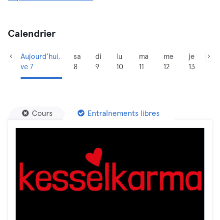
Calendrier
Aujourd’hui,
sa
di
lu
ma
me
je
ve 7
8
9
10
11
12
13
Cours
Entraînements libres