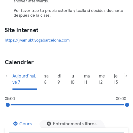
shower afterwards.
Por favor trae tu propia esterilla y toalla si decides ducharte
después de la clase.
Site Internet
https://jivamuktiyogabarcelona.com
Calendrier
Aujourd’hui,
sa
di
lu
ma
me
je
ve 7
8
9
10
11
12
13
05:00
00:00
Cours
Entraînements libres