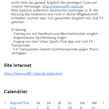
prüfe bitte das genaue Angebot des jeweiligen Clubs auf
unserer Homepage:
https://www.justfit-clubs.de
Bitte beachte außerdem: Bestimmte Leistungen (z. B. die
Nutzung des Solariums) sind nicht in deiner Mitgliedschaft
enthalten, können aber zum generellen Angebot von Just Fit
gehören.
☑️ Wichtig
• Training nur mit Handtuch und Wechselschuhen möglich
• Angemessene Sportkleidung tragen
• Zugang nur über Urban Sports Club App und Just Fit
Transponder
• 5 € Transponder-Gebühr (Leihtransponder gegen Pfand
verfügbar)
Site Internet
https://www.justfit-clubs.de/clubs.html
Calendrier
Aujourd’hui,
ve
sa
di
lu
ma
me
je 6
7
8
9
10
11
12