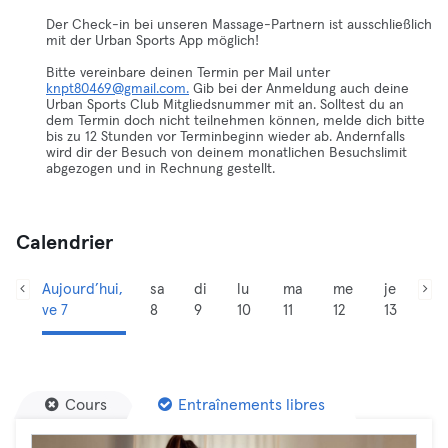
Der Check-in bei unseren Massage-Partnern ist ausschließlich
mit der Urban Sports App möglich!
Bitte vereinbare deinen Termin per Mail unter
knpt80469@gmail.com.
Gib bei der Anmeldung auch deine
Urban Sports Club Mitgliedsnummer mit an. Solltest du an
dem Termin doch nicht teilnehmen können, melde dich bitte
bis zu 12 Stunden vor Terminbeginn wieder ab. Andernfalls
wird dir der Besuch von deinem monatlichen Besuchslimit
abgezogen und in Rechnung gestellt.
Calendrier
Aujourd’hui,
sa
di
lu
ma
me
je
ve 7
8
9
10
11
12
13
Cours
Entraînements libres