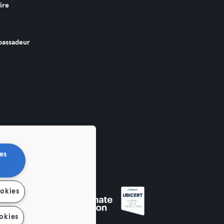
ire
assadeur
es
ookies
okies