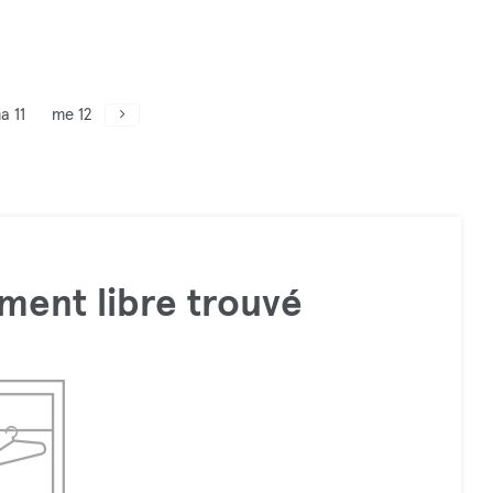
a 11
me 12
ment libre trouvé