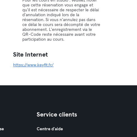
Pour les cours en studio : veuillez noter
que cette réservation vous engage et
qu'il est nécessaire de respecter le délai
d'annulation indiqué lors de la
réservation. Si vous n'annulez pas dans
ce délai le cours sera décompté de votre
abonnement. L'enregistrement via le
QR-Code reste nécessaire avant votre
participation au cours.
Site Internet
https://www.keyfit.fr/
Service clients
se
Centre d'aide