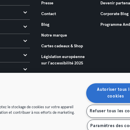
Presse
Devenir partena
Contact
Corporate Blog
Blog
Programme Amb
Notre marque
Cartes cadeaux & Shop
Législation européenne
sur l’accessibilité 2025
Autoriser tous l
cookies
ptez le stockage de cookies sur votre appareil
Refuser tous les c
isation et contribuer à nos efforts de marketing.
énérales
Politique de confidentialité
Mentions légales
es contrats ici
Se rétracter ici
Paramètres des co