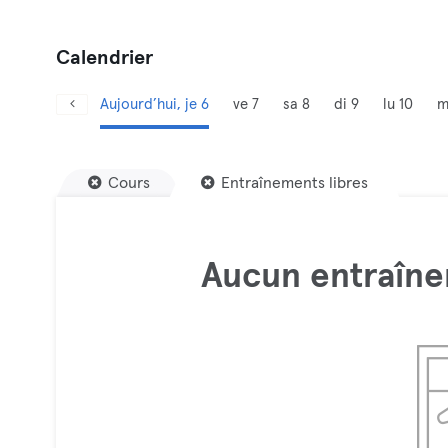
Calendrier
Aujourd’hui, je 6
ve 7
sa 8
di 9
lu 10
m
Cours
Entraînements libres
Aucun entraîne