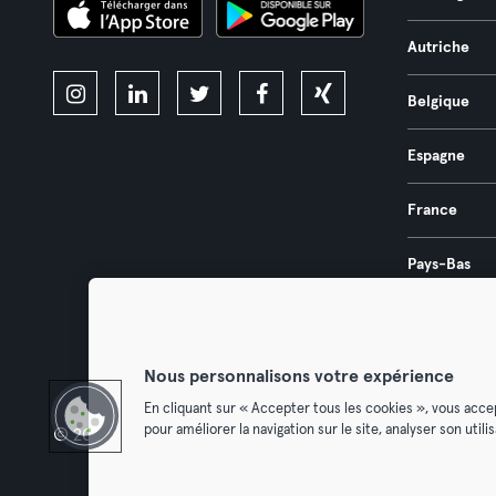
Autriche
Belgique
Espagne
France
Pays-Bas
Portugal
Nous personnalisons votre expérience
En cliquant sur « Accepter tous les cookies », vous acce
pour améliorer la navigation sur le site, analyser son util
© 2026 Urban Sports Group GmbH. All rights reserved.
Conditions g
Résilier l