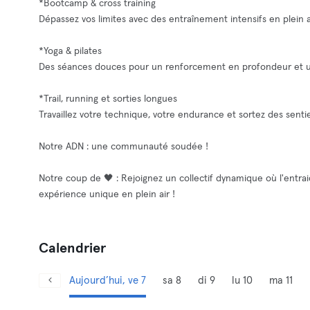
*Bootcamp & cross training
Dépassez vos limites avec des entraînement intensifs en plein 
*Yoga & pilates
Des séances douces pour un renforcement en profondeur et u
*Trail, running et sorties longues
Travaillez votre technique, votre endurance et sortez des sent
Notre ADN : une communauté soudée !
Notre coup de 🖤 : Rejoignez un collectif dynamique où l'entr
expérience unique en plein air !
Calendrier
Aujourd’hui, ve 7
sa 8
di 9
lu 10
ma 11