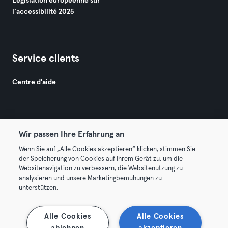
Législation européenne sur
l’accessibilité 2025
Service clients
Centre d'aide
Wir passen Ihre Erfahrung an
Wenn Sie auf „Alle Cookies akzeptieren“ klicken, stimmen Sie
© 2026 Urban Sports Group GmbH. All rights reserved.
der Speicherung von Cookies auf Ihrem Gerät zu, um die
Conditions générales
Politique de confidentialité
Websitenavigation zu verbessern, die Websitenutzung zu
analysieren und unsere Marketingbemühungen zu
Mentions légales
Résilier les contrats ici
unterstützen.
Se rétracter ici
Alle Cookies
Alle Cookies