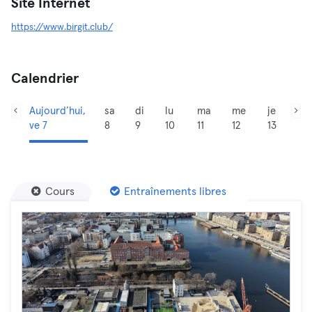
Site Internet
https://www.birgit.club/
Calendrier
Aujourd’hui,
sa
di
lu
ma
me
je
ve 7
8
9
10
11
12
13
Cours
Entraînements libres