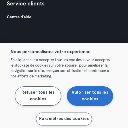
Service clients
Centre d'aide
Nous personnalisons votre expérience
© 2026 Urban Sports Group GmbH. All rights reserved.
En cliquant sur « Accepter tous les cookies », vous acceptez
Conditions générales
Politique de confidentialité
le stockage de cookies sur votre appareil pour améliorer la
navigation sur le site, analyser son utilisation et contribuer à
Mentions légales
Résilier les contrats ici
nos efforts de marketing.
Se rétracter ici
Refuser tous les
Autoriser tous les
cookies
cookies
Paramètres des cookies