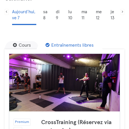
Aujourd’hui,
sa
di
lu
ma
me
je
ve 7
8
9
10
11
12
13
Cours
Entraînements libres
CrossTraining (Réservez via
Premium