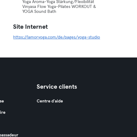
Yoga Aroma-Yoga Stärkung/Flexibilität
Vinyasa Flow Yoga-Pilates WORKOUT &
YOGA Sound Bath
Site Internet
https://lamoryoga.com/de/pages/yoga-studio
Service clients
se
Centre d'aide
ire
assadeur