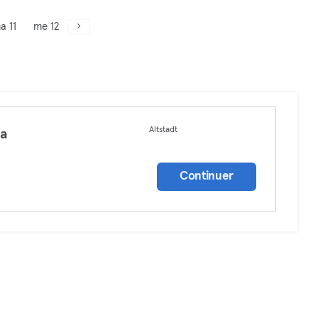
a 11
me 12
Altstadt
ga
a
Continuer