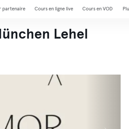
r partenaire
Cours en ligne live
Cours en VOD
Pl
München Lehel