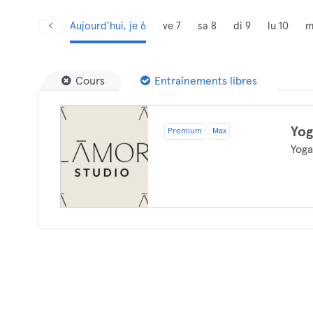
Aujourd’hui, je 6
ve 7
sa 8
di 9
lu 10
m
Cours
Entraînements libres
Yo
Premium
Max
Yog