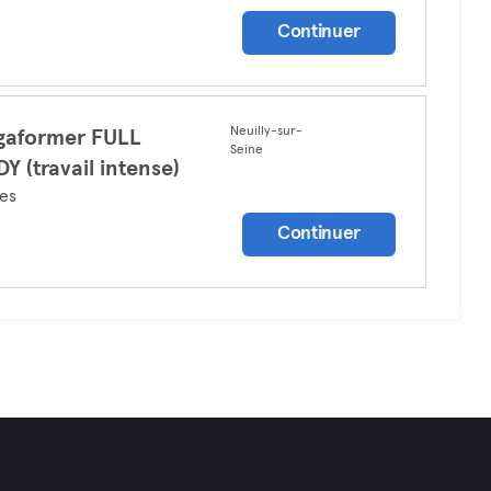
Continuer
Neuilly-sur-
gaformer FULL
Seine
Y (travail intense)
tes
Continuer