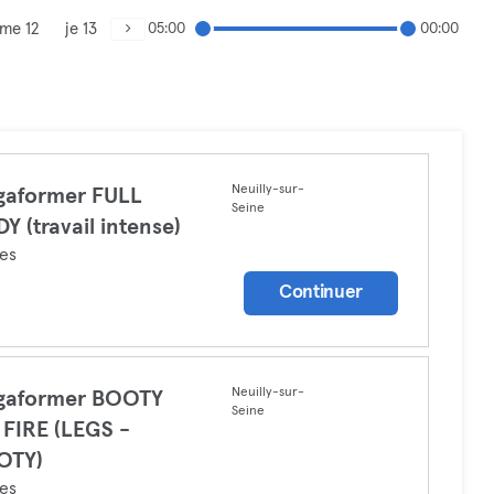
me 12
je 13
05:00
00:00
Neuilly-sur-
gaformer FULL
Seine
Y (travail intense)
tes
Continuer
Neuilly-sur-
gaformer BOOTY
Seine
FIRE (LEGS -
OTY)
tes