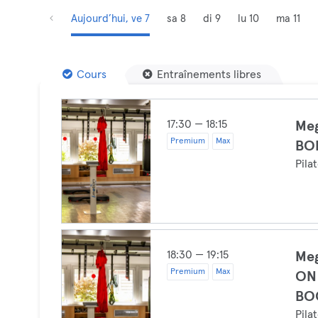
Aujourd’hui, ve 7
sa 8
di 9
lu 10
ma 11
Cours
Entraînements libres
17:30 — 18:15
Me
Premium
Max
BOD
Pila
18:30 — 19:15
Me
Premium
Max
ON 
BO
Pila