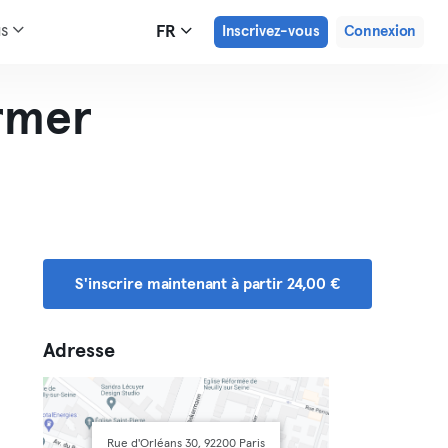
us
FR
Inscrivez-vous
Connexion
ormer
S'inscrire maintenant à partir 24,00 €
Adresse
Rue d'Orléans 30, 92200 Paris