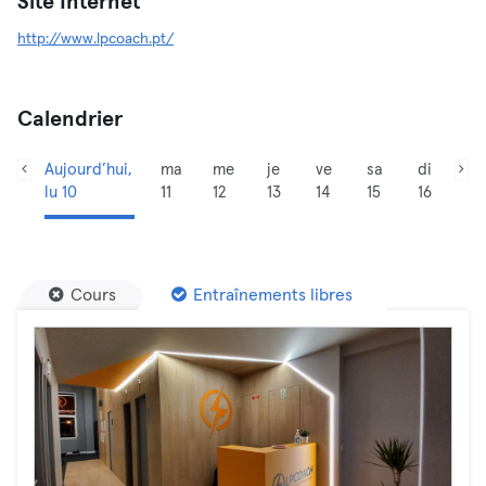
Site Internet
http://www.lpcoach.pt/
Calendrier
Aujourd’hui,
ma
me
je
ve
sa
di
lu 10
11
12
13
14
15
16
Cours
Entraînements libres