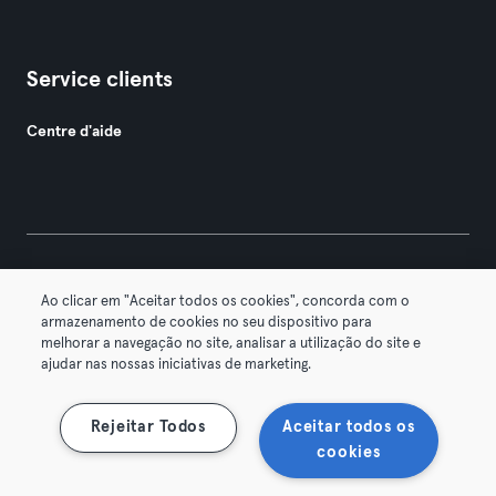
Service clients
Centre d'aide
© 2026 Urban Sports Group GmbH. All rights reserved.
Ao clicar em "Aceitar todos os cookies", concorda com o
Conditions générales
Politique de confidentialité
armazenamento de cookies no seu dispositivo para
melhorar a navegação no site, analisar a utilização do site e
Mentions légales
Résilier les contrats ici
ajudar nas nossas iniciativas de marketing.
Se rétracter ici
Rejeitar Todos
Aceitar todos os
cookies