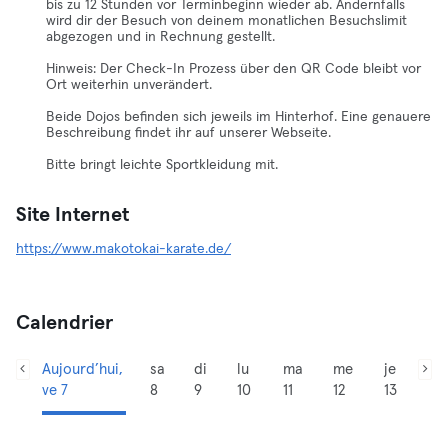
bis zu 12 Stunden vor Terminbeginn wieder ab. Andernfalls
wird dir der Besuch von deinem monatlichen Besuchslimit
abgezogen und in Rechnung gestellt.
Hinweis: Der Check-In Prozess über den QR Code bleibt vor
Ort weiterhin unverändert.
Beide Dojos befinden sich jeweils im Hinterhof. Eine genauere
Beschreibung findet ihr auf unserer Webseite.
Bitte bringt leichte Sportkleidung mit.
Site Internet
https://www.makotokai-karate.de/
Calendrier
Aujourd’hui,
sa
di
lu
ma
me
je
ve 7
8
9
10
11
12
13