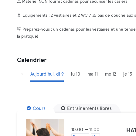
⚠️ Matériel NON fourni : cadenas pour sécuriser les casiers
🚿 Équipements : 2 vestiaires et 2 WC / ⚠️ pas de douche aux s
💡 Préparez-vous : un cadenas pour les vestiaires et une tenue 
la pratique)
Calendrier
Aujourd’hui, di 9
lu 10
ma 11
me 12
je 13
Cours
Entraînements libres
10:00 — 11:00
HA