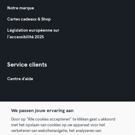
Notre marque
Cartes cadeaux & Shop
Législation européenne sur
l’accessibilité 2025
Service clients
Centre d'aide
We passen jouw ervaring aan
© 2026 Urban Sports Group GmbH. All rights reserved.
Door op “Alle cookies accepteren” te klikken gaat u akkoord
met het opslaan van cookies op uw apparaat voor het
Conditions générales
Politique de confidentialité
verbeteren van websitenavigatie, het analyseren van