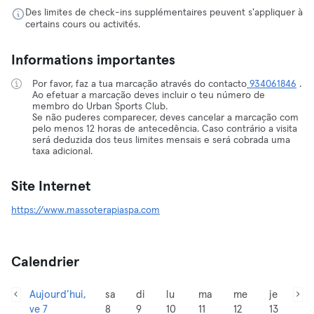
Des limites de check-ins supplémentaires peuvent s'appliquer à
certains cours ou activités.
Informations importantes
Por favor, faz a tua marcação através do contacto
934061846
.
Ao efetuar a marcação deves incluir o teu número de
membro do Urban Sports Club.
Se não puderes comparecer, deves cancelar a marcação com
pelo menos 12 horas de antecedência. Caso contrário a visita
será deduzida dos teus limites mensais e será cobrada uma
taxa adicional.
Site Internet
https://www.massoterapiaspa.com
Calendrier
Aujourd’hui,
sa
di
lu
ma
me
je
ve 7
8
9
10
11
12
13