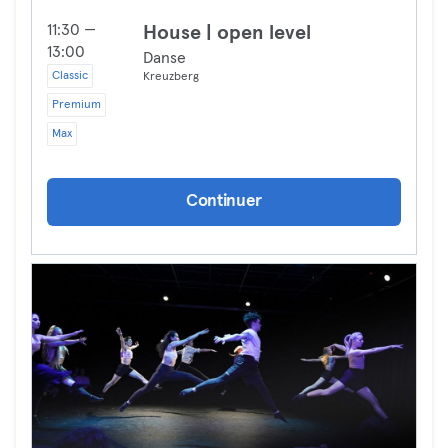
11:30 —
House | open level
13:00
Danse
Classic
Kreuzberg
Premium
Max
Continuer