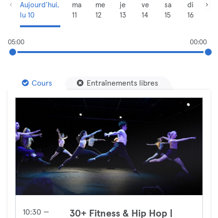
Aujourd’hui,
ma
me
je
ve
sa
di
lu 10
11
12
13
14
15
16
05:00
00:00
Cours
Entraînements libres
10:30 —
30+ Fitness & Hip Hop |