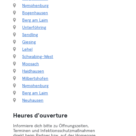
Nymphenburg
Bogenhausen
Berg am Laim
Unterföhring
Sendling
Giesing
Lehel
Schwabing-West
Moosach
Haidhausen
Milbertshofen
Nymphenburg
Berg am Laim
Neuhausen
Heures d'ouverture
Informiere dich bitte zu Öffnungszeiten,
Terminen und Infektionsschutzmaßnahmen
direkt beim Partner bzw. auf der Homepage.