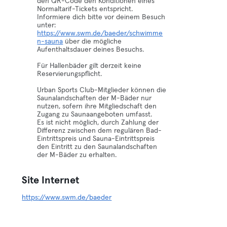
den QR-Code den Konditionen eines
Normaltarif-Tickets entspricht.
Informiere dich bitte vor deinem Besuch
unter:
https://www.swm.de/baeder/schwimme
n-sauna
über die mögliche
Aufenthaltsdauer deines Besuchs.
Für Hallenbäder gilt derzeit keine
Reservierungspflicht.
Urban Sports Club-Mitglieder können die
Saunalandschaften der M-Bäder nur
nutzen, sofern ihre Mitgliedschaft den
Zugang zu Saunaangeboten umfasst.
Es ist nicht möglich, durch Zahlung der
Differenz zwischen dem regulären Bad-
Eintrittspreis und Sauna-Eintrittspreis
den Eintritt zu den Saunalandschaften
der M-Bäder zu erhalten.
Site Internet
https://www.swm.de/baeder