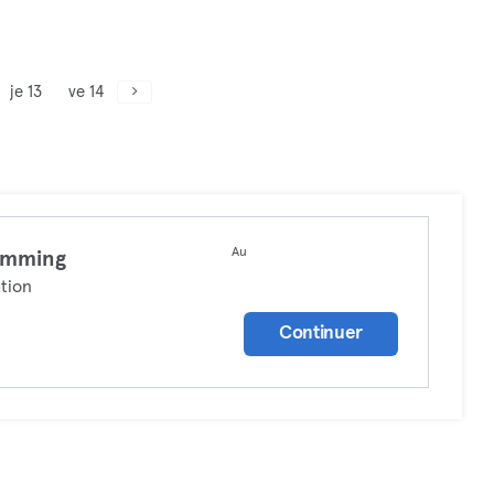
je 13
ve 14
Au
imming
tion
Continuer