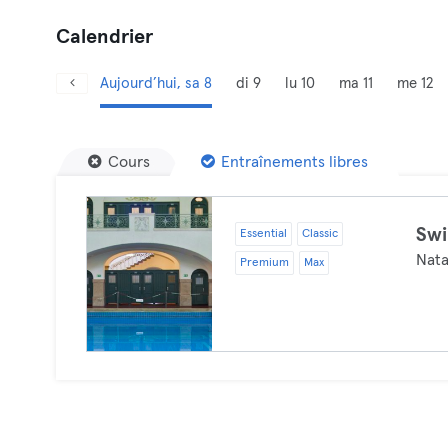
Calendrier
Aujourd’hui, sa 8
di 9
lu 10
ma 11
me 12
Cours
Entraînements libres
Sw
Essential
Classic
Nata
Premium
Max