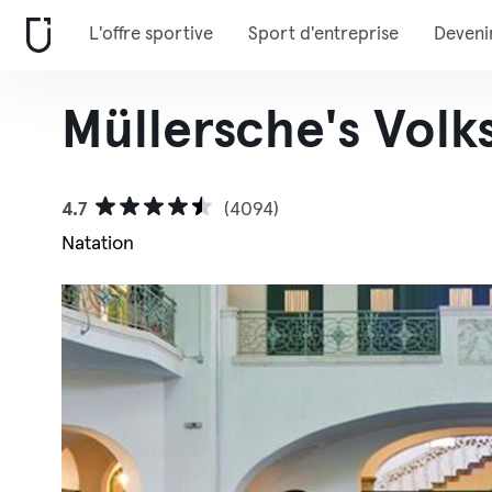
L'offre sportive
Sport d'entreprise
Deveni
Müllersche's Volk
4.7
(4094)
Natation