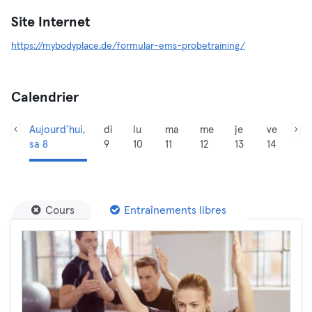
Site Internet
https://mybodyplace.de/formular-ems-probetraining/
Calendrier
Aujourd’hui,
di
lu
ma
me
je
ve
sa 8
9
10
11
12
13
14
Cours
Entraînements libres