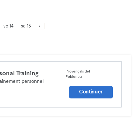
ve 14
sa 15
Provençals del
sonal Training
Poblenou
aînement personnel
Continuer