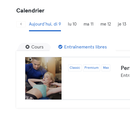
Calendrier
Aujourd’hui, di 9
lu 10
ma 11
me 12
je 13
Cours
Entraînements libres
Per
Classic
Premium
Max
Entr