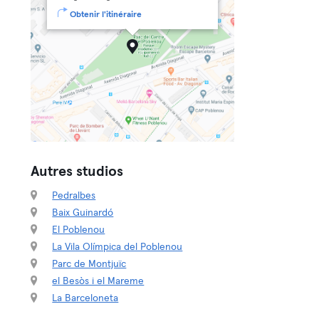
Obtenir l'itinéraire
Autres studios
Pedralbes
Baix Guinardó
El Poblenou
La Vila Olímpica del Poblenou
Parc de Montjuïc
el Besòs i el Mareme
La Barceloneta