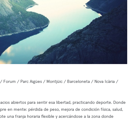
 Forum / Parc Aigües / Montjüic / Barceloneta / Nova Icària /
cios abiertos para sentir esa libertad, practicando deporte. Donde
mpre en mente: pérdida de peso, mejora de condición física, salud,
dote una franja horaria flexible y acercándose a la zona donde