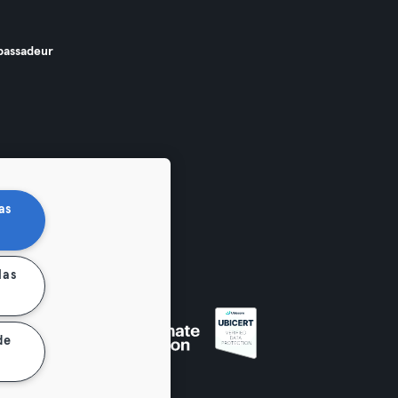
assadeur
as
las
de