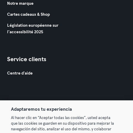
Notre marque
Cartes cadeaux & Shop
Législation européenne sur
l’accessibilité 2025
Service clients
Centre d'aide
Adaptaremos tu experiencia
© 2026 Urban Sports Group GmbH. All rights reserved.
Al hacer clic en “Aceptar todas las cookies”, usted acepta
Conditions générales
Politique de confidentialité
que las cookies se guarden en su dispositivo para mejorar la
navegación del sitio, analizar el uso del mismo, y colaborar