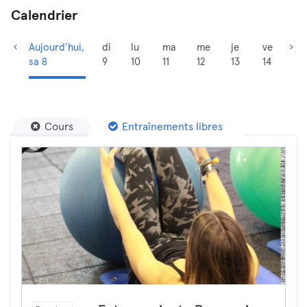
Calendrier
Aujourd’hui,
di
lu
ma
me
je
ve
sa 8
9
10
11
12
13
14
Cours
Entraînements libres